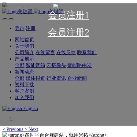
会员注册1
登录
注册
会员注册2
网站首页
关于我们
公司简介
在线留言
在线反馈
联系我们
产品展示
全部
智能音箱
云摄像头
智能路由器
新闻动态
全部
媒体报道
行业资讯
企业新闻
资料下载
客户案例
加入我们
English
<
Previous
>
Next