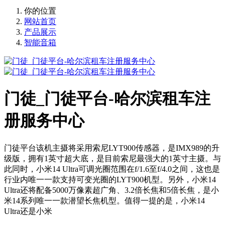
你的位置
网站首页
产品展示
智能音箱
门徒_门徒平台-哈尔滨租车注
册服务中心
门徒平台该机主摄将采用索尼LYT900传感器，是IMX989的升
级版，拥有1英寸超大底，是目前索尼最强大的1英寸主摄。与
此同时，小米14 Ultra可调光圈范围在f/1.6至f/4.0之间，这也是
行业内唯一一款支持可变光圈的LYT900机型。另外，小米14
Ultra还将配备5000万像素超广角、3.2倍长焦和5倍长焦，是小
米14系列唯一一款潜望长焦机型。值得一提的是，小米14
Ultra还是小米