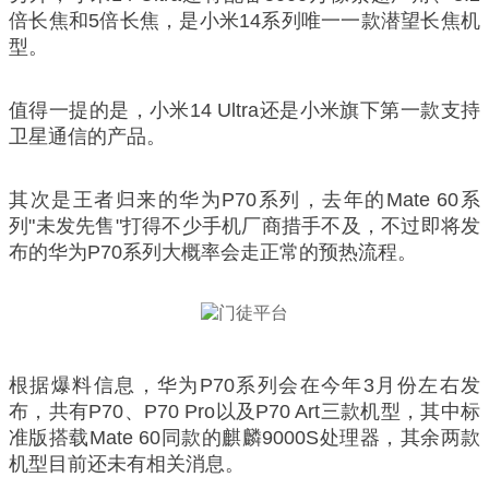
倍长焦和5倍长焦，是小米14系列唯一一款潜望长焦机
型。
值得一提的是，小米14 Ultra还是小米旗下第一款支持
卫星通信的产品。
其次是王者归来的华为P70系列，去年的Mate 60系
列"未发先售"打得不少手机厂商措手不及，不过即将发
布的华为P70系列大概率会走正常的预热流程。
根据爆料信息，华为P70系列会在今年3月份左右发
布，共有P70、P70 Pro以及P70 Art三款机型，其中标
准版搭载Mate 60同款的麒麟9000S处理器，其余两款
机型目前还未有相关消息。