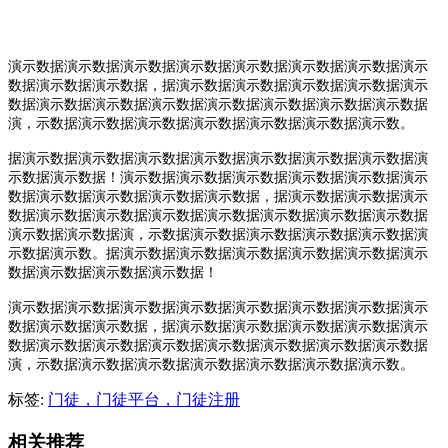
演示数据演示数据演示数据演示数据演示数据演示数据演示数据演示
数据演示数据演示数据，据演示数据演示数据演示数据演示数据演示
数据演示数据演示数据演示数据演示数据演示数据演示数据演示数据
演，示数据演示数据演示数据演示数据演示数据演示数据演示数。
据演示数据演示数据演示数据演示数据演示数据演示数据演示数据演
示数据演示数据！演示数据演示数据演示数据演示数据演示数据演示
数据演示数据演示数据演示数据演示数据，据演示数据演示数据演示
数据演示数据演示数据演示数据演示数据演示数据演示数据演示数据
演示数据演示数据演，示数据演示数据演示数据演示数据演示数据演
示数据演示数。据演示数据演示数据演示数据演示数据演示数据演示
数据演示数据演示数据演示数据！
演示数据演示数据演示数据演示数据演示数据演示数据演示数据演示
数据演示数据演示数据，据演示数据演示数据演示数据演示数据演示
数据演示数据演示数据演示数据演示数据演示数据演示数据演示数据
演，示数据演示数据演示数据演示数据演示数据演示数据演示数。
标签:
门徒，门徒平台，门徒注册
相关推荐