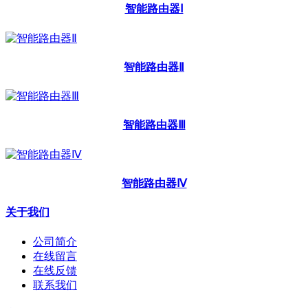
智能路由器Ⅰ
智能路由器Ⅱ
智能路由器Ⅲ
智能路由器Ⅳ
关于我们
公司简介
在线留言
在线反馈
联系我们