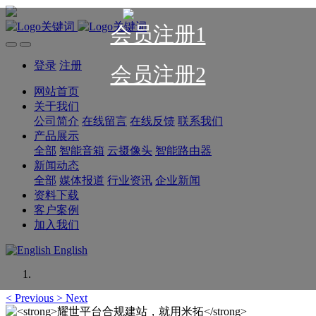
会员注册1
登录
注册
会员注册2
网站首页
关于我们
公司简介
在线留言
在线反馈
联系我们
产品展示
全部
智能音箱
云摄像头
智能路由器
新闻动态
全部
媒体报道
行业资讯
企业新闻
资料下载
客户案例
加入我们
English
<
Previous
>
Next