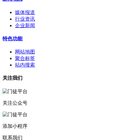
媒体报道
行业资讯
企业新闻
特色功能
网站地图
聚合标签
站内搜索
关注我们
关注公众号
添加小程序
联系我们