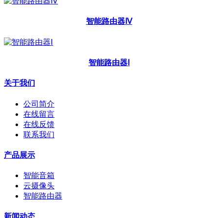
智能路由器Ⅳ
智能路由器Ⅰ
关于我们
公司简介
在线留言
在线反馈
联系我们
产品展示
智能音箱
云摄像头
智能路由器
新闻动态