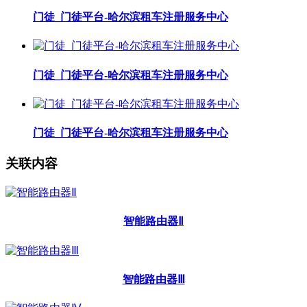
门徒_门徒平台-哈尔滨租车注册服务中心
门徒_门徒平台-哈尔滨租车注册服务中心
门徒_门徒平台-哈尔滨租车注册服务中心
关联内容
智能路由器Ⅱ
智能路由器Ⅲ