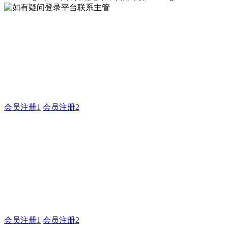
如有疑问登录平台联系主管
企业建站系统的研发，为你提供合规、安全、专业的官网解决
方案！
会员注册1
会员注册2
耀世平台合规建站，就用米
拓
如有疑问登录平台联系主管
会员注册1
会员注册2