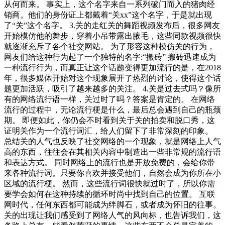
从何而来。 事实上，这个名字来自一系列破门而入的猪肉经
销商。他们的身份证上都戴着“关xx”这个名字，于是就出现
了“关”这个名字。 3.关的走红关的舞蹈视频发布后，很多网友
开始模仿他的舞步，穿着小吊带露出腋毛，这些同款视频很快
就逐渐充斥了各个社交网站。 为了形容这种模仿关的行为，
网友们给这种行为起了一个独特的名字:“搬砖” 搬砖迅速成为
一种流行行为，而真正让这个话题变得更加流行的是，在2018
年，很多媒体开始对这个现象展开了热烈的讨论，使得这个话
题更加活跃，吸引了越来越多的关注。 4.关是过去式吗？像所
有的网络流行语一样，关过时了吗？答案是肯定的。 在网络
流行的过程中，无论流行梗是什么，最后总会遇到自己的瓶颈
期。 即便如此，你仍会不时看到关于关的拍卖和脱口秀，这
证明关作为一个流行词汇，给人们留下了非常深刻的印象。
总结关的人气也反映了社交网络的一个现象，就是网络上人气
高的东西，往往会在其相关内容中制造出一些非常规的流行语
和表达方式。 同时网络上的流行也是开放免费的，会给你带
来各种流行词。只要你喜欢并接受他们，自然会成为你所在小
区域的流行梗。 然而，这些流行词很快就过时了，所以你需
要学会如何在这种持续的循环时尚中找到自己的位置。 互联
网时代，任何东西都可能成为绊脚石，或者成为怀旧的往事。
关的出现让我们感受到了网络人气的风向标，也告诉我们，这