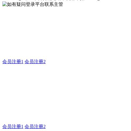
如有疑问登录平台联系主管
企业建站系统的研发，为你提供合规、安全、专业的官网解决
方案！
会员注册1
会员注册2
耀世平台合规建站，就用米
拓
如有疑问登录平台联系主管
会员注册1
会员注册2