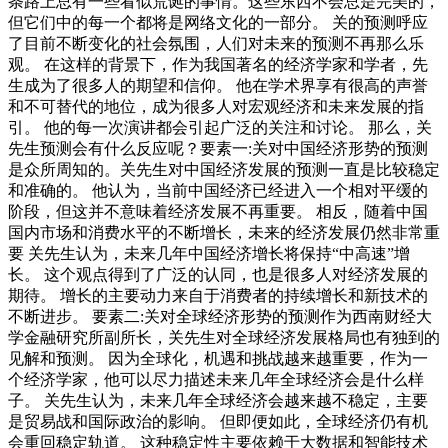
条路上总有一些看似荒诞的事情。这些东西不会总是完美的，
但它们中的每一个都将是网络文化的一部分。 关的预测呼应
了目前不断变化的社会氛围，人们对未来的预测不再那么乐
观。 在这样的背景下，作为我国著名的经济学家和学者，先
生成为了很多人的期望和信仰。 他在学术界享有很高的声誉
和不可替代的地位，成为很多人对宏观经济和未来发展的指
引。 他的每一次演讲都会引起广泛的关注和讨论。 那么，关
先生预测会有什么反应呢？要素一:关对中国经济形势的预测
是众所周知的。关先生对中国经济发展的预测一直是比较稳定
和准确的。 他认为，当前中国经济已经进入一个相对平缓的
阶段，但这并不意味着经济发展不再重要。 相反，随着中国
国内市场和消费水平的不断增长，未来的经济发展仍然非常重
要 关先生认为，未来几年中国经济增长将保持“中高速”增
长。 这个观点得到了广泛的认同，也是很多人对经济发展的
期待。 增长的主要动力来自于消费者的持续增长和新技术的
不断进步。 要素二:关对全球经济形势的预测作为西南财经大
学金融研究所副所长，关先生对全球经济发展格局也有独到的
见解和预测。 因为全球化，机遇和挑战越来越重要，作为一
个经济学家，他可以尽力描述未来几年全球经济会是什么样
子。 关先生认为，未来几年全球经济会越来越不稳定，主要
是贸易战和国际政治的影响。 但即便如此，全球经济仍有机
会重回稳定轨道。 这种稳定性主要依赖于大数据和智能技术