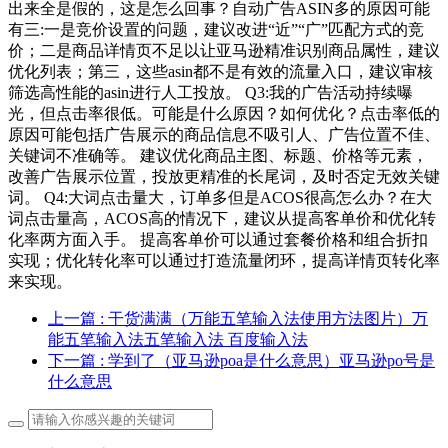
出来全是假的，这是怎么回事？自动广告ASIN多的原因可能
有三:一是竞价设置的问题，建议改进“近”“广”匹配方式的竞
价；二是商品详情页不足以让亚马逊精准识别商品属性，建议
优化列表；第三，这些asin都不是有效的流量入口，建议审核
筛选高性能的asin进行人工投放。 Q3:我的广告活动持续曝
光，但点击率很低。可能是什么原因？如何优化？点击率低的
原因可能包括广告展示的商品信息不吸引人、广告位置不佳、
关键词不准确等。 建议优化商品主图、标题、价格等元素，
改善广告展示位置，投放更精准的长尾词，及时否定无效关键
词。 Q4:大词点击量大，订单多但是ACOS很高怎么办？在大
词点击量高，ACOS高的情况下，建议从提高客单价和优化转
化率两方面入手。 提高客单价可以通过套餐价格和组合折扣
实现；优化转化率可以通过打造流量闭环，提高详情页转化率
来实现。
上一篇
: 干货满满（万能五笔输入法使用方法图片）万
能五笔输入法五笔输入法 百度输入法
下一篇
: 学到了（亚马逊poa是什么意思）亚马逊po号是
什么意思