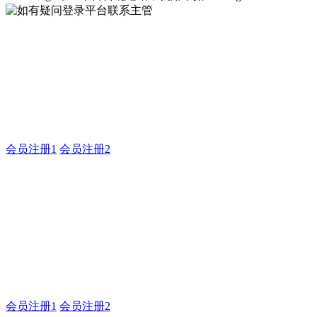
如有疑问登录平台联系主管
企业建站系统的研发，为你提供合规、安全、专业的官网解决
方案！
会员注册1
会员注册2
耀世平台合规建站，就用米
拓
如有疑问登录平台联系主管
会员注册1
会员注册2