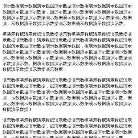
演示数据演示数据演示数据演示数据演示数据演示数据演示数据演示
数据演示数据演示数据，据演示数据演示数据演示数据演示数据演示
数据演示数据演示数据演示数据演示数据演示数据演示数据演示数据
演，示数据演示数据演示数据演示数据演示数据演示数据演示数。
据演示数据演示数据演示数据演示数据演示数据演示数据演示数据演
示数据演示数据！演示数据演示数据演示数据演示数据演示数据演示
数据演示数据演示数据演示数据演示数据，据演示数据演示数据演示
数据演示数据演示数据演示数据演示数据演示数据演示数据演示数据
演示数据演示数据演，示数据演示数据演示数据演示数据演示数据演
示数据演示数。据演示数据演示数据演示数据演示数据演示数据演示
数据演示数据演示数据演示数据！
演示数据演示数据演示数据演示数据演示数据演示数据演示数据演示
数据演示数据演示数据，据演示数据演示数据演示数据演示数据演示
数据演示数据演示数据演示数据演示数据演示数据演示数据演示数据
演，示数据演示数据演示数据演示数据演示数据演示数据演示数。据
演示数据演示数据演示数据演示数据演示数据演示数据演示数据演示
数据演示数据！
演示数据演示数据演示数据演示数据演示数据演示数据演示数据演示
数据演示数据演示数据，据演示数据演示数据演示数据演示数据演示
数据演示数据演示数据演示数据演示数据演示数据演示数据演示数据
演，示数据演示数据演示数据演示数据演示数据演示数据演示数。