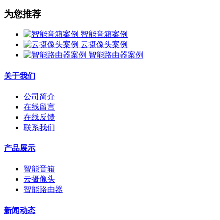
为您推荐
智能音箱案例
云摄像头案例
智能路由器案例
关于我们
公司简介
在线留言
在线反馈
联系我们
产品展示
智能音箱
云摄像头
智能路由器
新闻动态