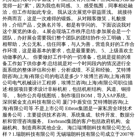
觉得一起“累”，因为我也有同感。 3、感受氛围，同事相处融
洽，但工作却如此专业。 我从这次展览中获益匪浅。 就接待
外商而言，这是一次难得的锻炼。 从对顾客微笑，礼貌接
待，介绍产品，交换名片等。都是有学问的。 下面说说我对
这个展览的体会。 4.展会现场工作秩序总结:参加展会是一个
团队，办好展会需要我们整个团队的团结协作:分工明确，互
相帮助，大公无私，信任同事，与人为善，营造良好的工作合
作环境，这是最基本的要求，也是最重要的。 5、上级喜欢主
动做事的人。 你要做好工作中的一切准备，也就是提前的准
备工作如下供你参考:总结就是对一个时间段内的情况进行全
面系统的整体评估和分析，分析成绩、不足和经验。 艾特博
朗咨询(上海)有限公司的电话是多少？埃博兰咨询(上海)有限
公司电气机械设计工程师，埃博兰咨询(上海)有限公司职位描
述:根据项目要求设计非标机柜，包括机柜结构、风道、铜排
等。，制作公共母线图纸，制作项目BOM，导入SAP系统。
深圳紫金支点科技有限公司 厦门中盾安信 艾特博朗咨询(上
海)有限公司等 不是上市公司 Etbron集团是一家私营全球技术
服务公司，主要提供技术咨询、系统集成、软件开发、数据分
析和管理咨询服务。 Eterbrand集团的客户包括政府机构、金
融机构、制造商和其他企业。 海口瑞博朗科技有限公司怎么
样？1.瑞朗科技有限公司 无锡瑞朗科技有限公司成立于2007年