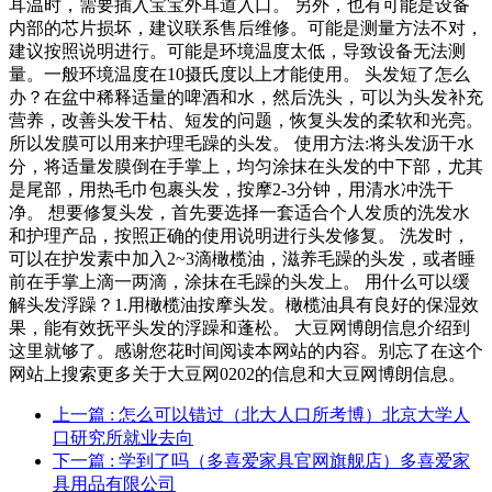
耳温时，需要插入宝宝外耳道入口。 另外，也有可能是设备
内部的芯片损坏，建议联系售后维修。可能是测量方法不对，
建议按照说明进行。可能是环境温度太低，导致设备无法测
量。一般环境温度在10摄氏度以上才能使用。 头发短了怎么
办？在盆中稀释适量的啤酒和水，然后洗头，可以为头发补充
营养，改善头发干枯、短发的问题，恢复头发的柔软和光亮。
所以发膜可以用来护理毛躁的头发。 使用方法:将头发沥干水
分，将适量发膜倒在手掌上，均匀涂抹在头发的中下部，尤其
是尾部，用热毛巾包裹头发，按摩2-3分钟，用清水冲洗干
净。 想要修复头发，首先要选择一套适合个人发质的洗发水
和护理产品，按照正确的使用说明进行头发修复。 洗发时，
可以在护发素中加入2~3滴橄榄油，滋养毛躁的头发，或者睡
前在手掌上滴一两滴，涂抹在毛躁的头发上。 用什么可以缓
解头发浮躁？1.用橄榄油按摩头发。橄榄油具有良好的保湿效
果，能有效抚平头发的浮躁和蓬松。 大豆网博朗信息介绍到
这里就够了。感谢您花时间阅读本网站的内容。别忘了在这个
网站上搜索更多关于大豆网0202的信息和大豆网博朗信息。
上一篇
: 怎么可以错过（北大人口所考博）北京大学人
口研究所就业去向
下一篇
: 学到了吗（多喜爱家具官网旗舰店）多喜爱家
具用品有限公司