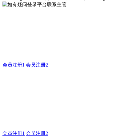
如有疑问登录平台联系主管
企业建站系统的研发，为你提供合规、安全、专业的官网解决
方案！
会员注册1
会员注册2
耀世平台合规建站，就用米
拓
如有疑问登录平台联系主管
会员注册1
会员注册2