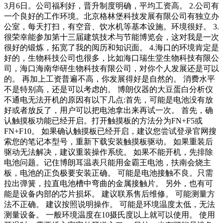
3月6日。公司福利好，晋升制度明确，平均工资高。 2.公司有
一个良好的工作环境。北京格林堡科技发展有限公司有独立办
公室，每天打扫，有空音、饮水机等基本设施。环境很好。 3.
很荣幸能参加第十三届建筑技术与节能博览会，这对我是一次
很好的锻炼，拓宽了我的阅历和知识面。 4.海口的环境肯定是
好的，生物科技公司也很多，比如海口瑞生堂生物科技有限公
司，海口海南华研生物科技有限公司，对你个人发展还是可以
的。 再加上工资普遍不高，你发展得好是自然的。 消费水平
不是特别高，还是可以考虑的。 博朗仪器的大豆蛋白分析仪
不通电无法开机的原因有以下几点:首先，可能是电池没有放
好或者放反了，用户可以把电池拿出来再试一次。 首先，确
认触摸板功能已经开启。打开触摸板的方法分为FN+F5或
FN+F10。 如果确认触摸板已经开启，建议您尝试登录官网搜
索您的笔记本型号，重新下载安装触摸板驱动。 如果重装后
驱动无法解决，建议重装操作系统。 如果不能开机，先排除
电池问题。记住博朗耳温表只能用金霸王电池，扶南会烧主
板，电池的正负极要安装正确。 可能是电池接触不良。只需
拉出弹簧，拉直电池槽中弯曲的金属接触片。 另外，也有可
能是设备内部的芯片损坏。 建议联系售后维修。 可能测量方
法不正确。 建议按照说明操作。 可能是环境温度太低，无法
测量设备。 一般环境温度在10摄氏度以上就可以使用。 使用