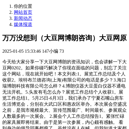
你的位置
网站首页
新闻动态
媒体报道
万万没想到（大豆网博朗咨询）大豆网原
2025-01-05 15:33:46
147小编
73
今天给大家分享一下大豆网博朗的资讯知识，也会讲解一下大
豆网0202。如果你碰巧解决了你现在面临的问题，别忘了关注
这个网站，现在就开始吧！本文列表:1。展览工作总结及个人
收获2。埃特布兰德咨询(上海)有限公司的电话是多少？3.海口
瑞博朗科技有限公司怎么样？4.博朗仪器大豆蛋白仪器不通电
无法开机。5.头发有毛怎么办？展览工作总结个人收获1。展
览工作总结1。5月25日-6月3日，我们承办了宁夏石嘴山房车
生活博览会，分别在大武口区和惠农区举办。本次展会空盛况
之前，是我市规模最大、宣传范围最广、时间最长、参展观众
人数最多的一次展会。 2.展会个人工作总结报告1。紧张忙碌
的家具展即将结束。由于是第一次参展，内心颇有感触。 看
到身边的领导同事都瘦了，虽然没有人在喊，但我知道大家都